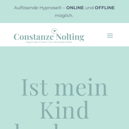
Auflösende Hypnose® –
ONLINE
und
OFFLINE
möglich.
Ist mein
Kind